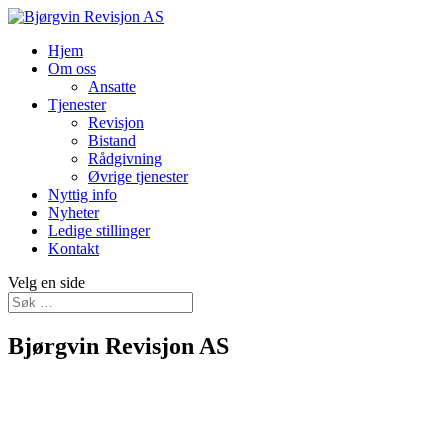
Hjem
Om oss
Ansatte
Tjenester
Revisjon
Bistand
Rådgivning
Øvrige tjenester
Nyttig info
Nyheter
Ledige stillinger
Kontakt
Velg en side
Bjørgvin Revisjon AS