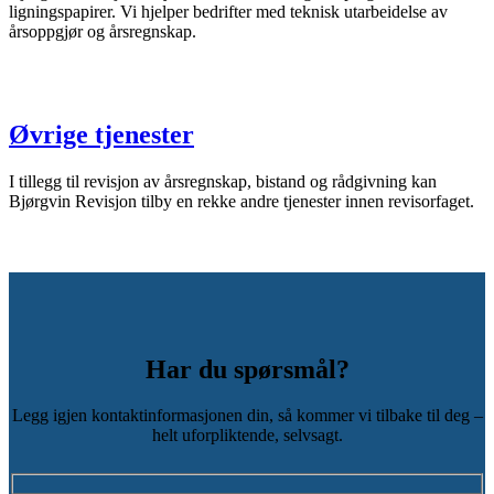
ligningspapirer. Vi hjelper bedrifter med teknisk utarbeidelse av
årsoppgjør og årsregnskap.
Øvrige tjenester
I tillegg til revisjon av årsregnskap, bistand og rådgivning kan
Bjørgvin Revisjon tilby en rekke andre tjenester innen revisorfaget.
Har du spørsmål?
Legg igjen kontaktinformasjonen din, så kommer vi tilbake til deg –
helt uforpliktende, selvsagt.